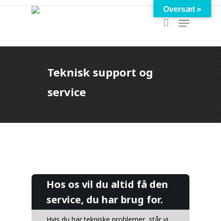
Skip
Cart
Oversæt »
Menu
to
Close
main
Cart
content
Teknisk support og
service
Hos os vil du altid få den
service, du har brug for.
Hvis du har tekniske problemer, står vi