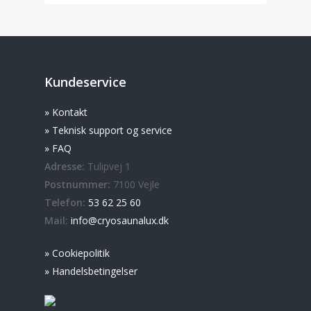
Kundeservice
» Kontakt
» Teknisk support og service
» FAQ
Adresse:
Tulipvej 1
Postnummer:
7100 Vejle
Telefon:
53 62 25 60
Mail:
info@cryosaunalux.dk
» Cookiepolitik
» Handelsbetingelser