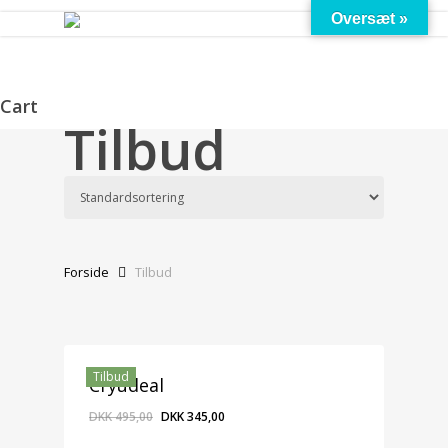
Menu
Skip
Oversæt »
to
main
content
Cart
Tilbud
Close
Cart
Forside
Tilbud
Tilbud
Cryudeal
DKK
495,00
DKK
345,00
DKK
345,00